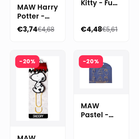
Kitty - Fun
MAW Harry
paper clips
Potter -
x 4
Jumbo
€3,74
€4,48
€4,68
€5,61
Paper Clip
-20%
-20%
MAW
Pastel -
Harry
Potter
MAW