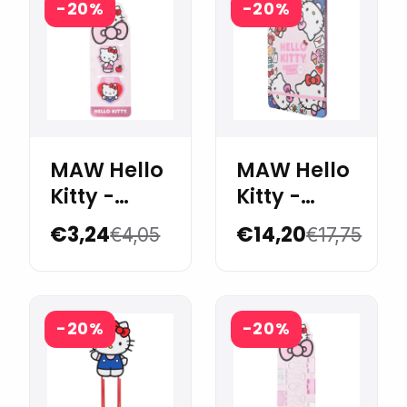
-20%
-20%
MAW Hello
MAW Hello
Kitty -
Kitty -
Magnetic
Libro de
€3,24
€14,20
€4,05
€17,75
bookmarks
stickers
x 2
-20%
-20%