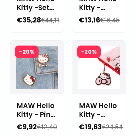
Kitty -Set
Kitty -
Premium
Sticky
€35,28
€13,16
€44,11
€16,45
block pen
holder
-20%
-20%
MAW Hello
MAW Hello
Kitty - Pins
Kitty -
x 2
Funda
€9,92
€19,63
€12,40
€24,54
Laptop