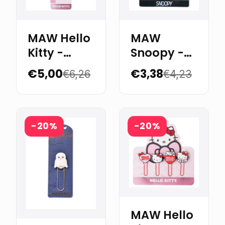
MAW Hello
MAW
Kitty -
Snoopy -
Binder
Paper
€5,00
€3,38
€6,26
€4,23
clips 25
Clips con
mm. x 6
forma x 6
-20%
-20%
MAW Hello