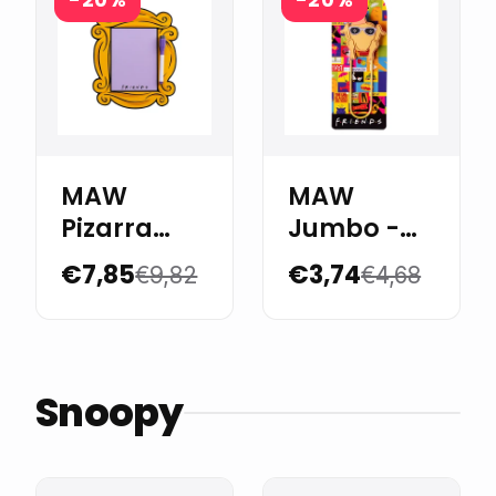
MAW
MAW
Pizarra
Jumbo -
25x29 cm
Paper Clip
€7,85
€3,74
€9,82
€4,68
Friends
Friends
Snoopy