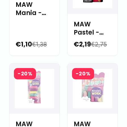
MAW
Mania -
Banderitas
MAW
señaladores
Pastel -
"Sign"
Snoopy
€1,10
€2,19
€1,38
€2,75
Color
banderitas
Traslucido
adhesivas
x125
-20%
-20%
MAW
MAW