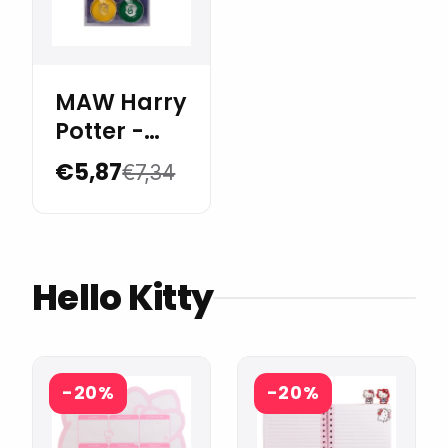
MAW Harry
Potter -
Paper
€5,87
€7,34
Clips con
Forma x 6
Hello Kitty
-20%
-20%