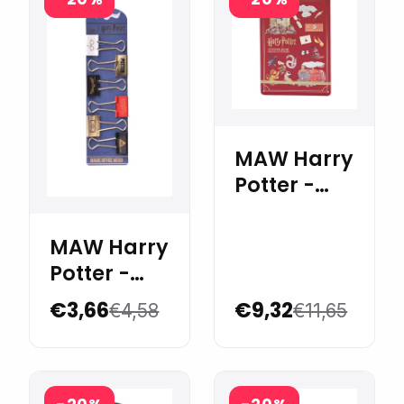
MAW Harry
Potter -
Sticker
Book
MAW Harry
Potter -
Binder
€3,66
€9,32
€4,58
€11,65
Clips 25
mm x 6