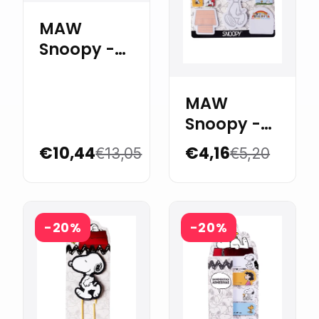
MAW
Snoopy -
Set de
Boligrafos
MAW
Roller x3
Snoopy -
Set de
€10,44
€4,16
€13,05
€5,20
Notas
Adhesivas
-20%
-20%