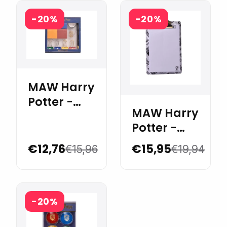
-20%
-20%
MAW Harry
Potter -
MAW Harry
Office Set
Potter -
Clipboard
€12,76
€15,95
€15,96
€19,94
A5
-20%