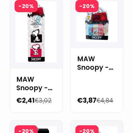
-20%
-20%
MAW
Snoopy -
Washi tape
MAW
1.5cm x 3m
Snoopy -
- Blister 3u.
Magnetic
€2,41
€3,87
€3,02
€4,84
Bookmarks
x 3
-20%
-20%