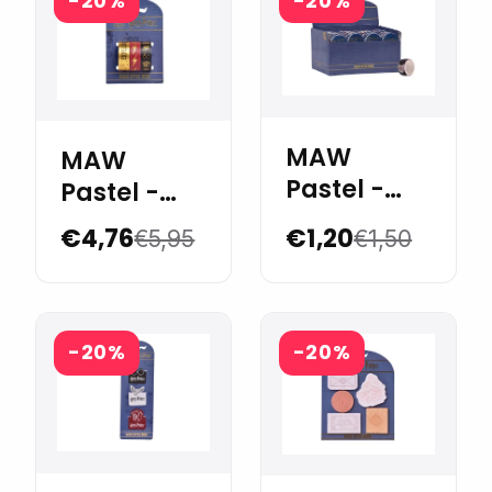
-20%
-20%
MAW
MAW
Pastel -
Pastel -
Harry
Harry
€4,76
€1,20
€5,95
€1,50
Potter
Potter
Washitape
washi tape
stickers
1,5 cm x3
redondos
m. Blister 3
-20%
-20%
unidades