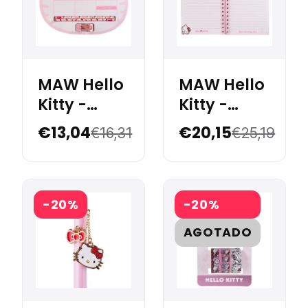
MAW Hello
MAW Hello
Kitty -
Kitty -
Planner
Cuaderno
€13,04
€20,15
€16,31
€25,19
semanal
A5 con
con
separadores
accesorios
-20%
-20%
AGOTADO