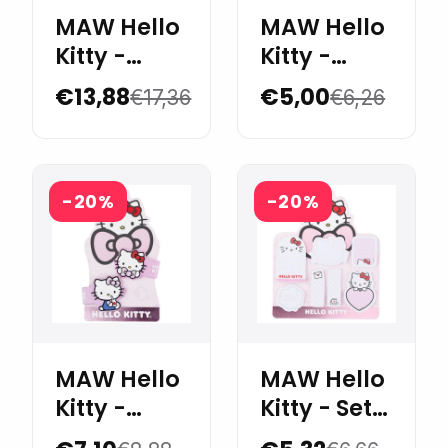
MAW Hello
MAW Hello
Kitty -
Kitty -
Boligrafo
Washi tape
€13,88
€5,00
€17,36
€6,26
1.5cm x 3m
- blister 3u.
-20%
-20%
MAW Hello
MAW Hello
Kitty -
Kitty - Set
Sujeta
de notas