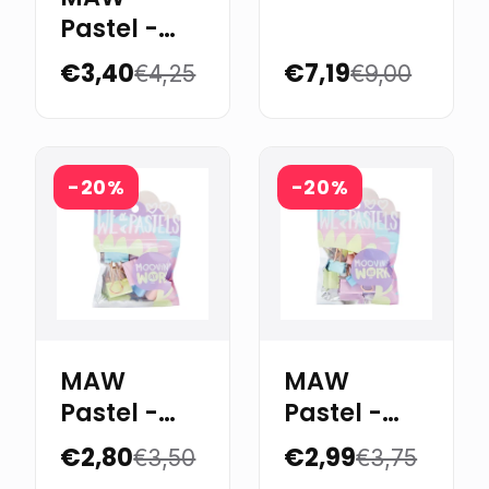
Paper clips
Pastel -
con forma
Snoopy
x 6
€3,40
€7,19
€4,25
€9,00
jumbo
paper clip
-20%
-20%
MAW
MAW
Pastel -
Pastel -
Clips para
Clips para
€2,80
€2,99
€3,50
€3,75
carpeta 25
carpeta