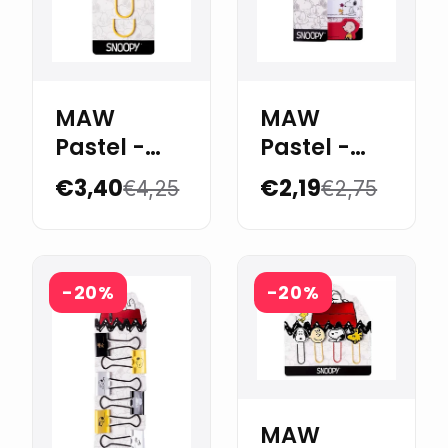
MAW
MAW
Pastel -
Pastel -
Snoopy
Snoopy
€3,40
€2,19
€4,25
€2,75
jumbo
banderitas
paper clip
adhesivas
-20%
-20%
MAW