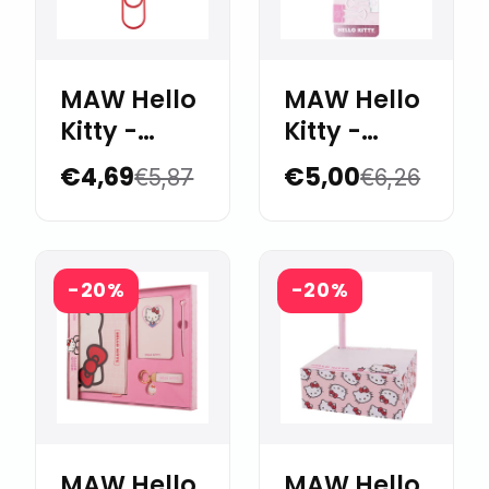
MAW Hello
MAW Hello
Kitty -
Kitty -
Jumbo
Binder
€4,69
€5,00
€5,87
€6,26
Paper Clip
clips 25
mm. x 6
-20%
-20%
MAW Hello
MAW Hello