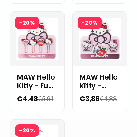
-20%
-20%
MAW Hello
MAW Hello
Kitty - Fun
Kitty -
paper clips
Epoxy
€4,48
€3,86
€5,61
€4,83
x 4
Magnets
x3
-20%