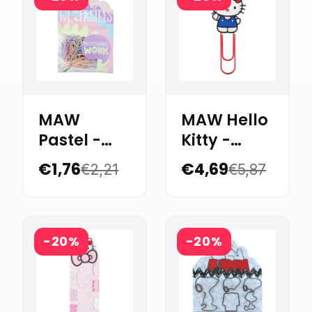
MAW
MAW Hello
Pastel -
Kitty -
Paper
Jumbo
€1,76
€4,69
€2,21
€5,87
Clips 33
Paper Clip
mm 60 u.
-20%
-20%