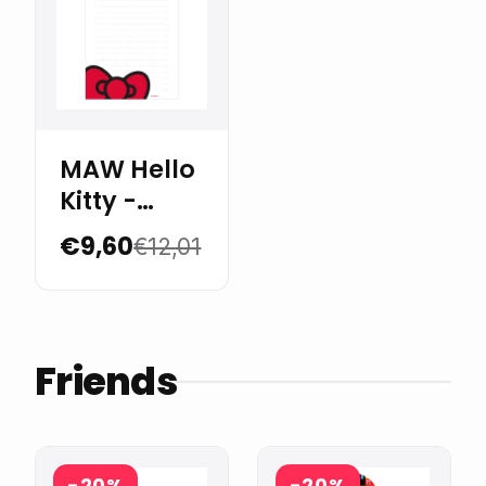
MAW Hello
Kitty -
Block de
€9,60
€12,01
notas
Friends
-20%
-20%