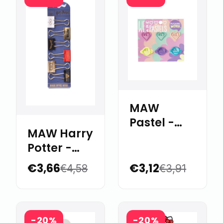
MAW
Pastel -
MAW Harry
Paper
Potter -
Clips con
Binder
forma x 6
€3,66
€3,12
€4,58
€3,91
Clips 25
mm x 6
-20%
-20%