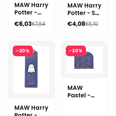
MAW Harry
MAW Harry
Potter -
Potter - Set
Magnetic
de Notas
€6,03
€4,08
€7,54
€5,10
Bookmarks
Adhesivas
x 3
-20%
-20%
MAW
Pastel -
Harry
MAW Harry
Potter
Potter -